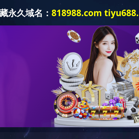
人才培养
学科建设
学术研究
位置：
半岛官方端网站登录入口
→
学院概况
→
机构设置