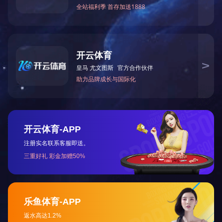
自2021年中国女子篮球联赛落户呼和浩
业性和责任感，精准地记录着比赛的每一个
近年来，学院党委高度重视人才培养，通
生的专业技能，也培养了他们的责任意识与
此次主题党日活动，运动训练系党支部的党