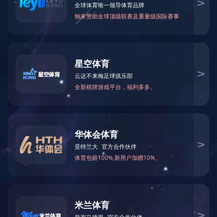
中国女子篮球联赛，内蒙古农信女篮对新疆国
更是学院党委育人成效的生动展现。
我院2022级硕士研究生、篮球项目国家级
了坚韧不拔、勇于拼搏的体育精神，也为现